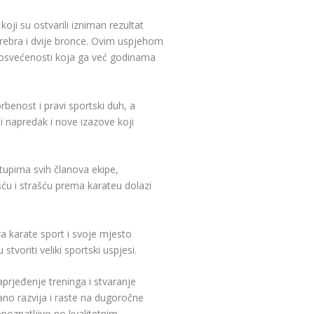
koji su ostvarili izniman rezultat
srebra i dvije bronce. Ovim uspjehom
 posvećenosti koja ga već godinama
rbenost i pravi sportski duh, a
ji napredak i nove izazove koji
tupima svih članova ekipe,
ću i strašću prema karateu dolazi
ra karate sport i svoje mjesto
stvoriti veliki sportski uspjesi.
prjeđenje treninga i stvaranje
ano razvija i raste na dugoročne
epoznatljivo po kvalitetnim