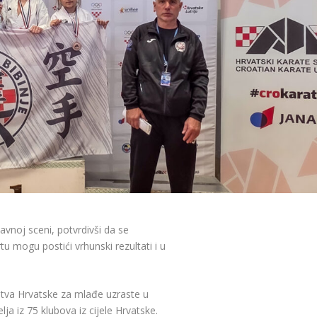
avnoj sceni, potvrdivši da se
 mogu postići vrhunski rezultati i u
stva Hrvatske za mlađe uzraste u
a iz 75 klubova iz cijele Hrvatske.