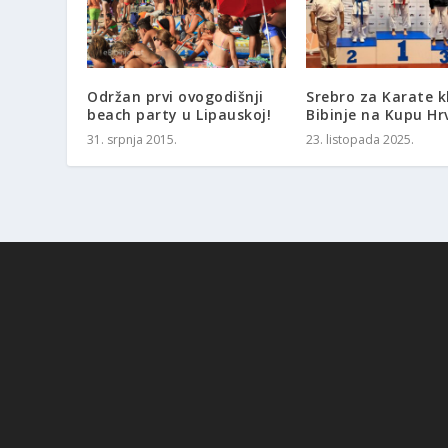
Održan prvi ovogodišnji
Srebro za Karate k
beach party u Lipauskoj!
Bibinje na Kupu Hr
31. srpnja 2015.
23. listopada 2025.