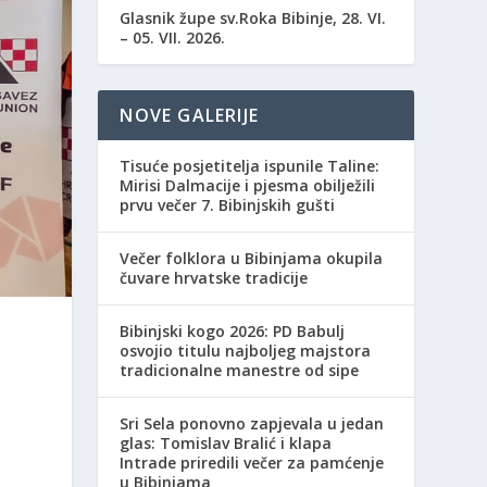
Glasnik župe sv.Roka Bibinje, 28. VI.
– 05. VII. 2026.
NOVE GALERIJE
Tisuće posjetitelja ispunile Taline:
Mirisi Dalmacije i pjesma obilježili
prvu večer 7. Bibinjskih gušti
Večer folklora u Bibinjama okupila
čuvare hrvatske tradicije
Bibinjski kogo 2026: PD Babulj
osvojio titulu najboljeg majstora
tradicionalne manestre od sipe
Sri Sela ponovno zapjevala u jedan
glas: Tomislav Bralić i klapa
Intrade priredili večer za pamćenje
u Bibinjama