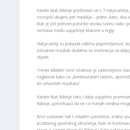
Karate klub Bibinje predstavio se s 7 natjecatelja, 
osvojivši ukupno pet medalja – jedno zlato, dva 
klub je još jednom potvrdio visoku razinu rada i
svrstava među uspješnije klubove u regiji.
Natjecatelji su pokazali odličnu pripremljenost, bo
ostvareni rezultati dodatna su motivacija za daljn
slijede.
Trener Mladen Sorić istaknuo je zadovoljstvo nas
naglasivši kako se „kontinuiranim radom, upornoš
do vrhunskih rezultata“.
Karate klub Bibinje tako i dalje uspješno promovi
Bibinje, potvrđujući da se i iz manjih sredina mogu 
Kroz sustavan rad s mlađim uzrastima, stalno una
pozitivnog sportskog okruženja, klub se kontinuir
staze, s jasnim ciljem da Bibinje i dalje ostane pr