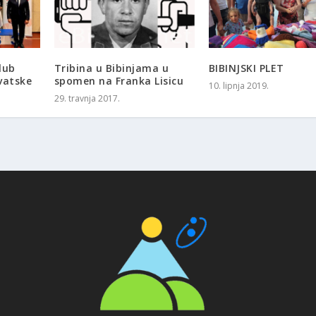
lub
Tribina u Bibinjama u
BIBINJSKI PLET
vatske
spomen na Franka Lisicu
10. lipnja 2019.
29. travnja 2017.