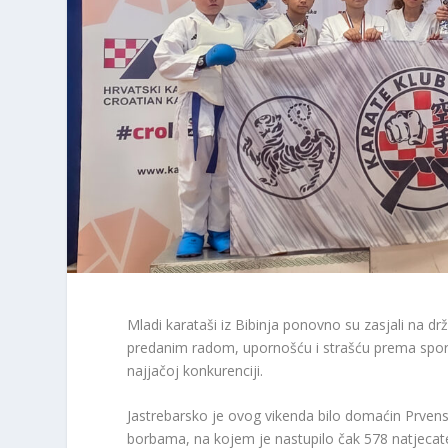
Mladi karataši iz Bibinja ponovno su zasjali na drž
predanim radom, upornošću i strašću prema sportu
najjačoj konkurenciji.
Jastrebarsko je ovog vikenda bilo domaćin Prven
borbama, na kojem je nastupilo čak 578 natjecatelj