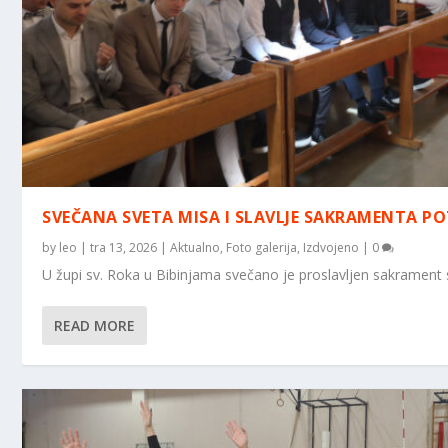
SVEČANA SVETA MISA I SLAVLJE SAKRAMENTA PO
by
leo
|
tra 13, 2026
|
Aktualno
,
Foto galerija
,
Izdvojeno
|
0
U župi sv. Roka u Bibinjama svečano je proslavljen sakrament sv
READ MORE