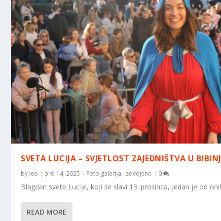
SVETA LUCIJA – SVJETLOST ZAJEDNIŠTVA U BIBI
by
leo
|
pro 14, 2025
|
Foto galerija
,
Izdvojeno
|
0
Blagdan svete Lucije, koji se slavi 13. prosinca, jedan je od oni
READ MORE