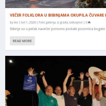
VEČER FOLKLORA U BIBINJAMA OKUPILA ČUVARE 
by
leo
|
kol 1, 2026
|
Foto galerija
,
Iz grada
,
Izdvojeno
|
0
Bibinje su u petak navečer ponovno postale pozornica bogate hr
READ MORE