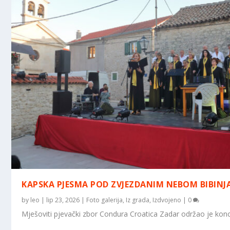
KAPSKA PJESMA POD ZVJEZDANIM NEBOM BIBINJ
by
leo
|
lip 23, 2026
|
Foto galerija
,
Iz grada
,
Izdvojeno
|
0
Mješoviti pjevački zbor Condura Croatica Zadar održao je konce