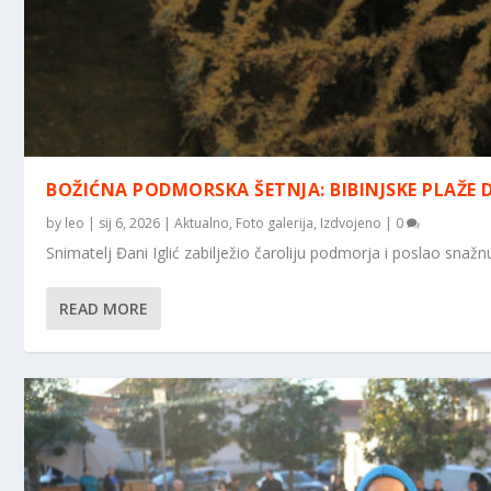
BOŽIĆNA PODMORSKA ŠETNJA: BIBINJSKE PLAŽE
by
leo
|
sij 6, 2026
|
Aktualno
,
Foto galerija
,
Izdvojeno
|
0
Snimatelj Đani Iglić zabilježio čaroliju podmorja i poslao snaž
READ MORE