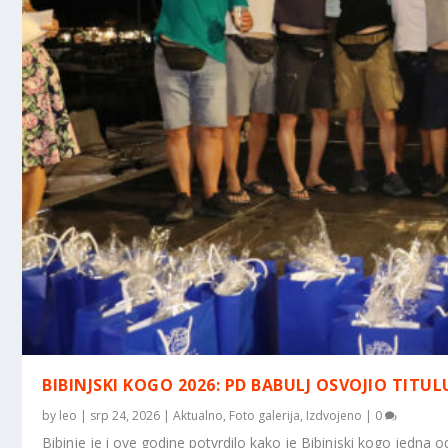
BIBINJSKI KOGO 2026: PD BABULJ OSVOJIO TIT
by
leo
|
srp 24, 2026
|
Aktualno
,
Foto galerija
,
Izdvojeno
|
0
Bibinje je i ove godine potvrdilo kako je Bibinjski kogo jedna od 