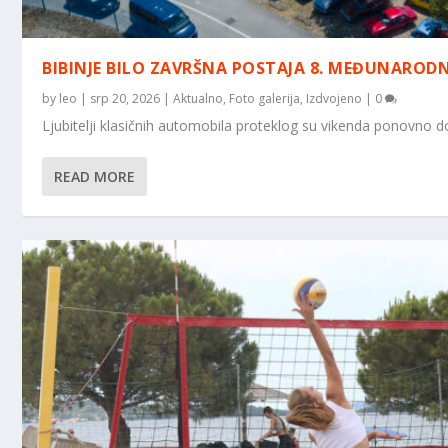
BIBINJE BILO ZAVRŠNA POSTAJA 8. MEĐUNAROD
by
leo
|
srp 20, 2026
|
Aktualno
,
Foto galerija
,
Izdvojeno
|
0
Ljubitelji klasičnih automobila proteklog su vikenda ponovno d
READ MORE