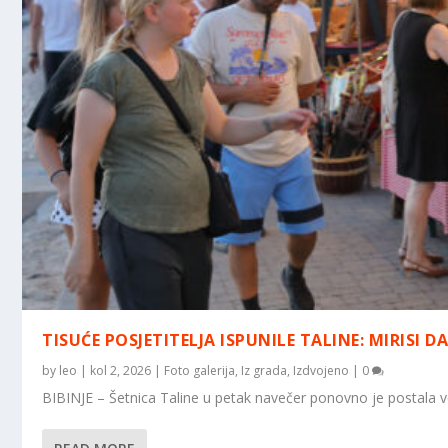
TISUĆE POSJETITELJA ISPUNILE TALINE: MIRISI DA
by
leo
|
kol 2, 2026
|
Foto galerija
,
Iz grada
,
Izdvojeno
|
0
BIBINJE – Šetnica Taline u petak navečer ponovno je postala v