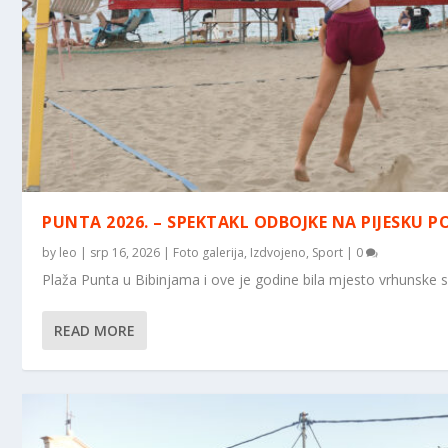
PUNTA 2026. – SPEKTAKL ODBOJKE NA PIJESKU 
by
leo
|
srp 16, 2026
|
Foto galerija
,
Izdvojeno
,
Sport
|
0
Plaža Punta u Bibinjama i ove je godine bila mjesto vrhunske sp
READ MORE