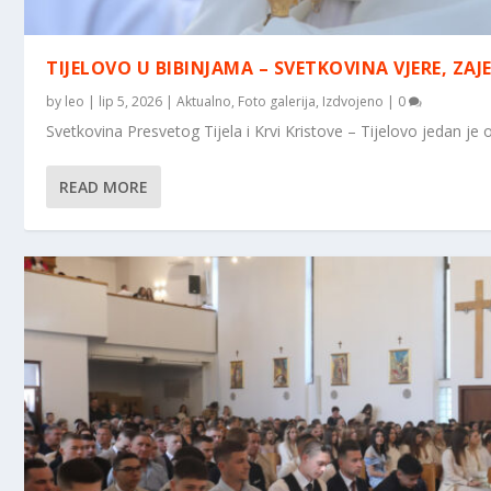
TIJELOVO U BIBINJAMA – SVETKOVINA VJERE, ZAJE
by
leo
|
lip 5, 2026
|
Aktualno
,
Foto galerija
,
Izdvojeno
|
0
Svetkovina Presvetog Tijela i Krvi Kristove – Tijelovo jedan je o
READ MORE