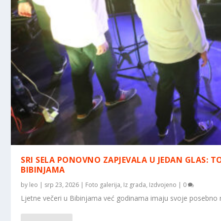
SRI SELA PONOVNO ZAPJEVALA U JEDAN GLAS: TO
BIBINJAMA
by
leo
|
srp 23, 2026
|
Foto galerija
,
Iz grada
,
Izdvojeno
|
0
Ljetne večeri u Bibinjama već godinama imaju svoje posebno mje