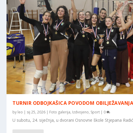
TURNIR ODBOJKAŠICA POVODOM OBILJEŽAVANJA
by
leo
|
sij 25, 2026
|
Foto galerija
,
Izdvojeno
,
Sport
|
0
U subotu, 24. siječnja, u dvorani Osnovne škole Stjepana Radić