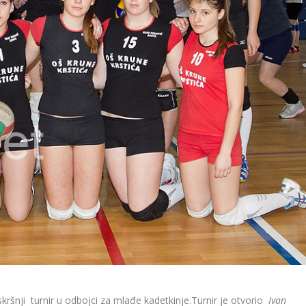
kršnji turnir u odbojci za mlađe kadetkinje.Turnir je otvorio
Ivan