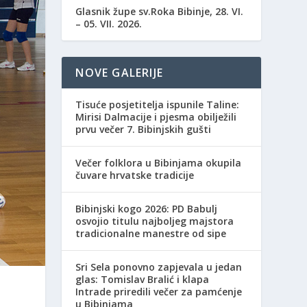
Glasnik župe sv.Roka Bibinje, 28. VI.
– 05. VII. 2026.
NOVE GALERIJE
Tisuće posjetitelja ispunile Taline:
Mirisi Dalmacije i pjesma obilježili
prvu večer 7. Bibinjskih gušti
Večer folklora u Bibinjama okupila
čuvare hrvatske tradicije
Bibinjski kogo 2026: PD Babulj
osvojio titulu najboljeg majstora
tradicionalne manestre od sipe
Sri Sela ponovno zapjevala u jedan
glas: Tomislav Bralić i klapa
Intrade priredili večer za pamćenje
u Bibinjama