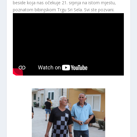
beside koja nas očekuje 21. srpnja na istom mjestu,
poznatom bibinjskom Trgu Sri Sela. Svi ste pozvani.