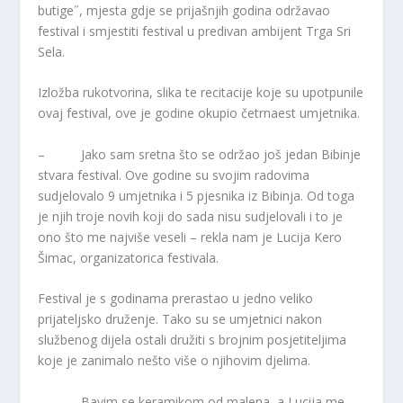
butige˝, mjesta gdje se prijašnjih godina održavao
festival i smjestiti festival u predivan ambijent Trga Sri
Sela.
Izložba rukotvorina, slika te recitacije koje su upotpunile
ovaj festival, ove je godine okupio četrnaest umjetnika.
– Jako sam sretna što se održao još jedan Bibinje
stvara festival. Ove godine su svojim radovima
sudjelovalo 9 umjetnika i 5 pjesnika iz Bibinja. Od toga
je njih troje novih koji do sada nisu sudjelovali i to je
ono što me najviše veseli – rekla nam je Lucija Kero
Šimac, organizatorica festivala.
Festival je s godinama prerastao u jedno veliko
prijateljsko druženje. Tako su se umjetnici nakon
službenog dijela ostali družiti s brojnim posjetiteljima
koje je zanimalo nešto više o njihovim djelima.
– Bavim se keramikom od malena, a Lucija me