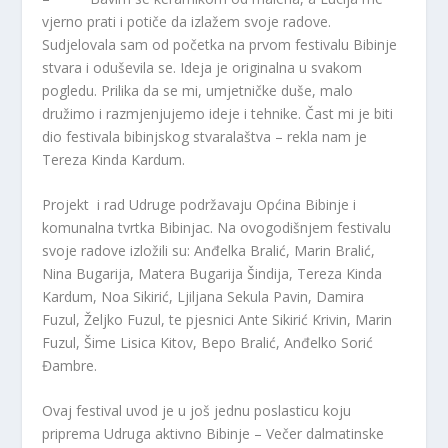
vjerno prati i potiče da izlažem svoje radove.
Sudjelovala sam od početka na prvom festivalu Bibinje
stvara i oduševila se. Ideja je originalna u svakom
pogledu. Prilika da se mi, umjetničke duše, malo
družimo i razmjenjujemo ideje i tehnike. Čast mi je biti
dio festivala bibinjskog stvaralaštva – rekla nam je
Tereza Kinda Kardum.
Projekt i rad Udruge podržavaju Općina Bibinje i
komunalna tvrtka Bibinjac. Na ovogodišnjem festivalu
svoje radove izložili su: Anđelka Bralić, Marin Bralić,
Nina Bugarija, Matera Bugarija Šindija, Tereza Kinda
Kardum, Noa Sikirić, Ljiljana Sekula Pavin, Damira
Fuzul, Željko Fuzul, te pjesnici Ante Sikirić Krivin, Marin
Fuzul, Šime Lisica Kitov, Bepo Bralić, Anđelko Sorić
Đambre.
Ovaj festival uvod je u još jednu poslasticu koju
priprema Udruga aktivno Bibinje – Večer dalmatinske