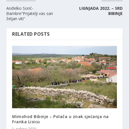
Anđelko Sorić-
LIGNJADA 2022. – SRD
Đambre”Prijatelji vas san
BIBINJE
željan viti”
RELATED POSTS
Mimohod Bibinje – Polača u znak sjećanja na
Franka Lisicu
1. svibnja 2023.