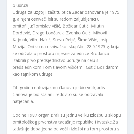
o udruzi-
Udruga za uzgoj i zaštitu ptica Zadar osnovana je 1975
g. a njeni osnivači bili su redom zaljubljenici u
ornitofiliju:Tomislav Višić, Božidar Gutić, Milutin
Đorđević, Drago Lončarek, Zvonko Odić, Mihovil
Kajmak, Vilim Nakić, Stevo Reljić, Šime Višić, Josip
Mazija. Oni su na osnivačkoj skupštini 28.9.1975 g. koja
se održala u prostoru mjesne zajednice Brodarica
izabrali prvo predsjedništvo udruge na čelu s
predsjednikom Tomislavom Višićem i Gutić Božidarom
kao tajnikom udruge.
Tih godina entuzijazam članova je bio velik,priliv
članova je bio stalan i redovito su se održavala
natjecanja.
Godine 1987 organizirali su jednu veliku izložbu u sklopu
ornitološkog prvenstva tadašnje republike Hrvatske.Za
tadašnje doba jedna od većih izložbi na tom prostoru s