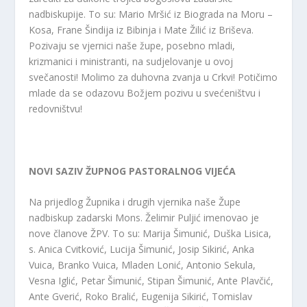
nadbiskupije. To su: Mario Mršić iz Biograda na Moru –
Kosa, Frane Šindija iz Bibinja i Mate Žilić iz Briševa.
Pozivaju se vjernici naše župe, posebno mladi,
krizmanici i ministranti, na sudjelovanje u ovoj
svečanosti! Molimo za duhovna zvanja u Crkvi! Potičimo
mlade da se odazovu Božjem pozivu u svećeništvu i
redovništvu!
NOVI SAZIV ŽUPNOG PASTORALNOG VIJEĆA
Na prijedlog Župnika i drugih vjernika naše Župe
nadbiskup zadarski Mons. Želimir Puljić imenovao je
nove članove ŽPV. To su: Marija Šimunić, Duška Lisica,
s. Anica Cvitković, Lucija Šimunić, Josip Sikirić, Anka
Vuica, Branko Vuica, Mladen Lonić, Antonio Sekula,
Vesna Iglić, Petar Šimunić, Stipan Šimunić, Ante Plavčić,
Ante Gverić, Roko Bralić, Eugenija Sikirić, Tomislav