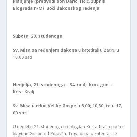
klanjanje (predvodi don Dario Tičić, župnik
Biograda n/M) uoči đakonskog ređenja
Subota, 20. studenoga
Sv. Misa sa ređenjem đakona
u katedrali u Zadru u
10,00 sati
Nedjelja, 21. studenoga – 34. nedj. kroz god. –
Krist Kralj
Sv. Misa u crkvi Velike Gospe u 8,00; 10,30; te u 17,
00 sati
U nedjelju 21. studenoga na blagdan Krista Kralja pada i
blagdan Gospe od Zdravlja. Toga dana u katedrali će