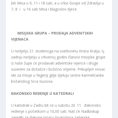
biti Misa u 9, 11 i 18 sati, a u crkvi Gospe od Zdravlja u
7, 8 i u 16 sati Misa i blagoslov djece.
MISIJSKA GRUPA – PRODAJA ADVENTSKIH
VIJENACA
U nedjelju 21. studenoga na svetkovinu Krista Kralja, tj.
zadnju nedjelju u crkvenoj godini članovi misijske grupe
iz naše župe će prodavati adventske vijence i druge
suvenire za došašće i božićno vrijeme. Prikupljen novac
ide za misije u Nigeriji gdje djeluju sestre karmelićanke
božanskog Srca Isusova.
ĐAKONSKO REĐENJE U KATEDRALI
U katedrali u Zadru bit će u subotu 20. 11. đakonsko
ređenje s početkom u 10,00 sati. Naš će Nadbiskup
zarediti za đakone trojicu bogoslova zadarske