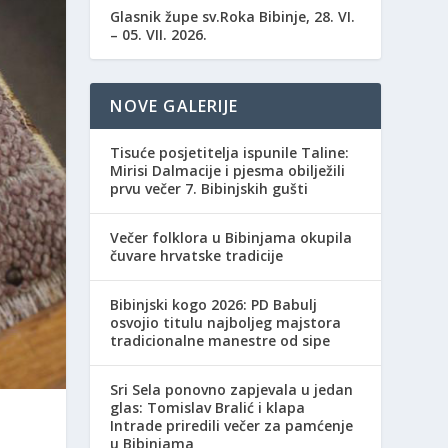
Glasnik župe sv.Roka Bibinje, 28. VI.
– 05. VII. 2026.
NOVE GALERIJE
Tisuće posjetitelja ispunile Taline:
Mirisi Dalmacije i pjesma obilježili
prvu večer 7. Bibinjskih gušti
Večer folklora u Bibinjama okupila
čuvare hrvatske tradicije
Bibinjski kogo 2026: PD Babulj
osvojio titulu najboljeg majstora
tradicionalne manestre od sipe
Sri Sela ponovno zapjevala u jedan
glas: Tomislav Bralić i klapa
Intrade priredili večer za pamćenje
u Bibinjama