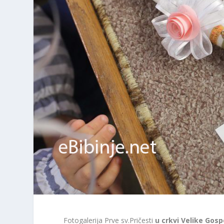
Fotogalerija Prve sv.Pričesti
u crkvi Velike Gosp