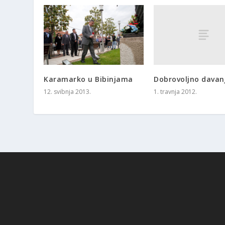
Dobrovoljno davanj
Karamarko u Bibinjama
1. travnja 2012.
12. svibnja 2013.