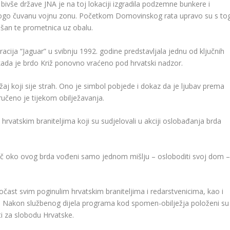
bivše države JNA je na toj lokaciji izgradila podzemne bunkere i
 strogo čuvanu vojnu zonu. Početkom Domovinskog rata upravo su s to
ošan te prometnica uz obalu.
cija “Jaguar” u svibnju 1992. godine predstavljala jednu od ključnih
 kada je brdo Križ ponovno vraćeno pod hrvatski nadzor.
žaj koji sije strah. Ono je simbol pobjede i dokaz da je ljubav prema
učeno je tijekom obilježavanja.
vatskim braniteljima koji su sudjelovali u akciji oslobađanja brda
bruč oko ovog brda vođeni samo jednom mišlju – osloboditi svoj dom 
očast svim poginulim hrvatskim braniteljima i redarstvenicima, kao i
. Nakon službenog dijela programa kod spomen-obilježja položeni su
ti za slobodu Hrvatske.