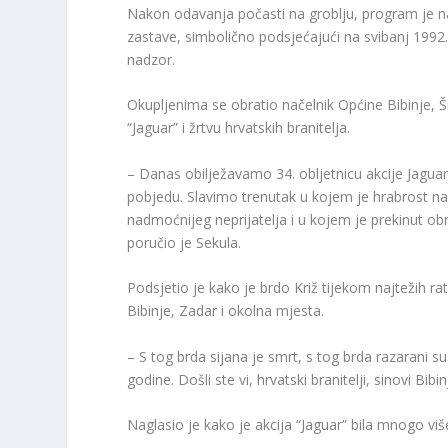
Nakon odavanja počasti na groblju, program je na
zastave, simbolično podsjećajući na svibanj 1992
nadzor.
Okupljenima se obratio načelnik Općine Bibinje, 
“Jaguar” i žrtvu hrvatskih branitelja.
– Danas obilježavamo 34. obljetnicu akcije Jaguar
pobjedu. Slavimo trenutak u kojem je hrabrost nad
nadmoćnijeg neprijatelja i u kojem je prekinut ob
poručio je Sekula.
Podsjetio je kako je brdo Križ tijekom najtežih ra
Bibinje, Zadar i okolna mjesta.
– S tog brda sijana je smrt, s tog brda razarani s
godine. Došli ste vi, hrvatski branitelji, sinovi Bib
Naglasio je kako je akcija “Jaguar” bila mnogo viš