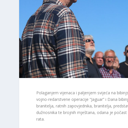
Polaganjem vijenaca i paljenjem svijeća na bibinj
vojno-redarstvene operacije “Jaguar” i Dana bibinjs
branitelja, ratnih zapovjednika, branitelja, predst
dužnosnika te brojnih mještana, odana je počast 
rata.