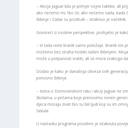
– Akcija Jaguar bila je primjer vojne taktike, ali 
ako nećemo mi, tko će; ako nećemo sada, kada ć
Bibinje i Zadar su prodisali – istaknuo je načelnik.
Govoreći iz osobne perspektive, podsjetio je kako
– Vi tada niste branili samo položaje. Branili ste
možemo bez straha hodati našim Bibinjem. Moja ge
može u potpunosti vratiti, ali se mora svakoga da
Dodao je kako je današnja obveza svih generacija 
ponosno Bibinje.
– Istina o Domovinskom ratu i akciji Jaguar ne s
školama, u pričama koje prenosimo novim generac
djeca moraju znati tko su bili ljudi koji su im omo
Sekula.
U nastavku programa posebno je istaknuta povijes