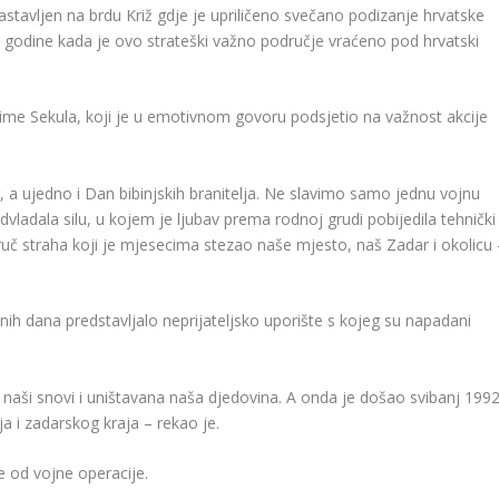
stavljen na brdu Križ gdje je upriličeno svečano podizanje hrvatske
. godine kada je ovo strateški važno područje vraćeno pod hrvatski
Šime Sekula, koji je u emotivnom govoru podsjetio na važnost akcije
, a ujedno i Dan bibinjskih branitelja. Ne slavimo samo jednu vojnu
vladala silu, u kojem je ljubav prema rodnoj grudi pobijedila tehnički
ruč straha koji je mjesecima stezao naše mjesto, naš Zadar i okolicu 
tnih dana predstavljalo neprijateljsko uporište s kojeg su napadani
u naši snovi i uništavana naša djedovina. A onda je došao svibanj 1992
inja i zadarskog kraja – rekao je.
e od vojne operacije.