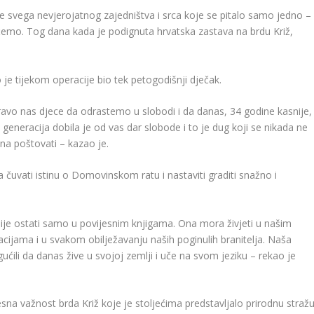
prije svega nevjerojatnog zajedništva i srca koje se pitalo samo jedno –
emo. Tog dana kada je podignuta hrvatska zastava na brdu Križ,
 je tijekom operacije bio tek petogodišnji dječak.
 pravo nas djece da odrastemo u slobodi i da danas, 34 godine kasnije,
neracija dobila je od vas dar slobode i to je dug koji se nikada ne
na poštovati – kazao je.
čuvati istinu o Domovinskom ratu i nastaviti graditi snažno i
mije ostati samo u povijesnim knjigama. Ona mora živjeti u našim
ijama i u svakom obilježavanju naših poginulih branitelja. Naša
gućili da danas žive u svojoj zemlji i uče na svom jeziku – rekao je
na važnost brda Križ koje je stoljećima predstavljalo prirodnu straž