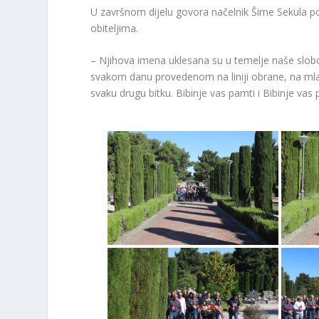
U završnom dijelu govora načelnik Šime Sekula po
obiteljima.
– Njihova imena uklesana su u temelje naše slobod
svakom danu provedenom na liniji obrane, na mlad
svaku drugu bitku. Bibinje vas pamti i Bibinje vas p