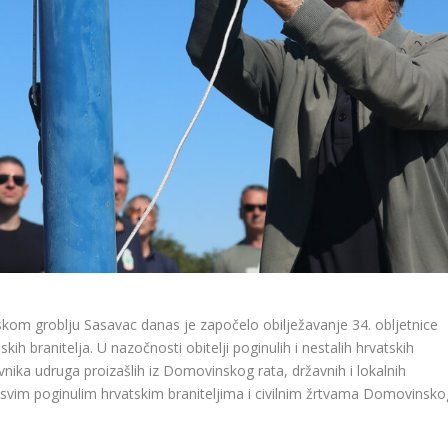
skom groblju Sasavac danas je započelo obilježavanje 34. obljetnice
kih branitelja. U nazočnosti obitelji poginulih i nestalih hrvatskih
avnika udruga proizašlih iz Domovinskog rata, državnih i lokalnih
svim poginulim hrvatskim braniteljima i civilnim žrtvama Domovinsko