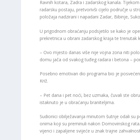
Ravnih kotara, Zadra i zadarskog kanala. Tijekom 
radarsku postaju, pretvorivši cijelo područje u
položaja nadzirani i napadani Zadar, Bibinje, Suk
U prigodnom obraćanju podsjetilo se kako je opera
prekretnica u obrani zadarskog kraja te trenutak
– Ovo mjesto danas više nije vojna zona niti polo
domu jača od svakog tuđeg radara i betona – por
Posebno emotivan dio programa bio je posvećen hr
Križ.
– Pet dana i pet noći, bez uzmaka, čuvali ste o
istaknuto je u obraćanju braniteljima.
Sudionici obilježavanja minutom šutnje odali su p
onima koji su preminuli nakon Domovinskog rata
vijenci i zapaljene svijeće u znak trajne zahvalnos