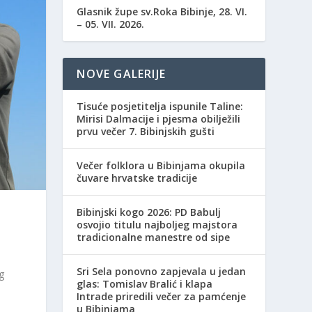
Glasnik župe sv.Roka Bibinje, 28. VI.
– 05. VII. 2026.
NOVE GALERIJE
Tisuće posjetitelja ispunile Taline:
Mirisi Dalmacije i pjesma obilježili
prvu večer 7. Bibinjskih gušti
Večer folklora u Bibinjama okupila
čuvare hrvatske tradicije
Bibinjski kogo 2026: PD Babulj
osvojio titulu najboljeg majstora
tradicionalne manestre od sipe
Sri Sela ponovno zapjevala u jedan
g
glas: Tomislav Bralić i klapa
Intrade priredili večer za pamćenje
u Bibinjama