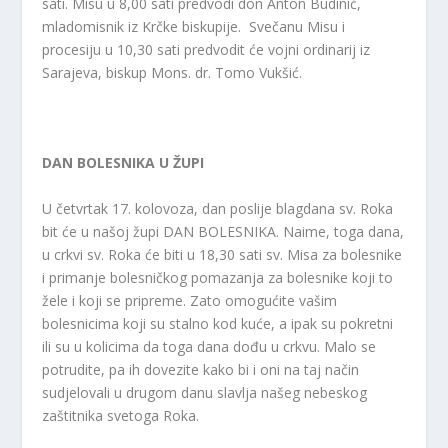
sati. Misu u 8,00 sati predvodi don Anton Budinić,
mladomisnik iz Krčke biskupije. Svečanu Misu i
procesiju u 10,30 sati predvodit će vojni ordinarij iz
Sarajeva, biskup Mons. dr. Tomo Vukšić.
DAN BOLESNIKA U ŽUPI
U četvrtak 17. kolovoza, dan poslije blagdana sv. Roka
bit će u našoj župi DAN BOLESNIKA. Naime, toga dana,
u crkvi sv. Roka će biti u 18,30 sati sv. Misa za bolesnike
i primanje bolesničkog pomazanja za bolesnike koji to
žele i koji se pripreme. Zato omogućite vašim
bolesnicima koji su stalno kod kuće, a ipak su pokretni
ili su u kolicima da toga dana dođu u crkvu. Malo se
potrudite, pa ih dovezite kako bi i oni na taj način
sudjelovali u drugom danu slavlja našeg nebeskog
zaštitnika svetoga Roka.