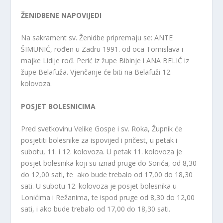
ŽENIDBENE NAPOVIJEDI
Na sakrament sv. Ženidbe pripremaju se: ANTE
ŠIMUNIĆ, rođen u Zadru 1991. od oca Tomislava i
majke Lidije rođ. Perić iz župe Bibinje i ANA BELIĆ iz
župe Belafuža. Vjenčanje će biti na Belafuži 12.
kolovoza.
POSJET BOLESNICIMA
Pred svetkovinu Velike Gospe i sv. Roka, Župnik će
posjetiti bolesnike za ispovijed i pričest, u petak i
subotu, 11. i 12. kolovoza. U petak 11. kolovoza je
posjet bolesnika koji su iznad pruge do Sorića, od 8,30
do 12,00 sati, te ako bude trebalo od 17,00 do 18,30
sati. U subotu 12. kolovoza je posjet bolesnika u
Lonićima i Režanima, te ispod pruge od 8,30 do 12,00
sati, i ako bude trebalo od 17,00 do 18,30 sati.