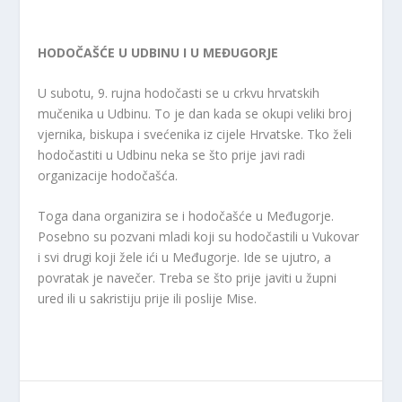
HODOČAŠĆE U UDBINU I U MEĐUGORJE
U subotu, 9. rujna hodočasti se u crkvu hrvatskih
mučenika u Udbinu. To je dan kada se okupi veliki broj
vjernika, biskupa i svećenika iz cijele Hrvatske. Tko želi
hodočastiti u Udbinu neka se što prije javi radi
organizacije hodočašća.
Toga dana organizira se i hodočašće u Međugorje.
Posebno su pozvani mladi koji su hodočastili u Vukovar
i svi drugi koji žele ići u Međugorje. Ide se ujutro, a
povratak je navečer. Treba se što prije javiti u župni
ured ili u sakristiju prije ili poslije Mise.