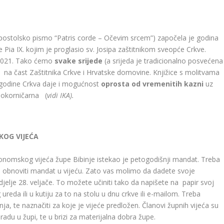
apostolsko pismo “Patris corde – Očevim srcem”) započela je godina
e Pia IX. kojim je proglasio sv. Josipa zaštitnikom sveopće Crkve.
a 2021. Tako ćemo
svake srijede
(a srijeda je tradicionalno posvećena
ve na čast Zaštitnika Crkve i Hrvatske domovine. Knjižice s molitvama
e godine Crkva daje i mogućnost
oprosta od vremenitih kazni
uz
pokorničarna (
vidi IKA).
OG VIJEĆA
nomskog vijeća župe Bibinje istekao je petogodišnji mandat. Treba
 i obnoviti mandat u vijeću. Zato vas molimo da dadete svoje
djelje 28. veljače. To možete učiniti tako da napišete na papir svoj
reda ili u kutiju za to na stolu u dnu crkve ili e-mailom. Treba
nja, te naznačiti za koje je vijeće predložen. Članovi župnih vijeća su
 radu u župi, te u brizi za materijalna dobra župe.