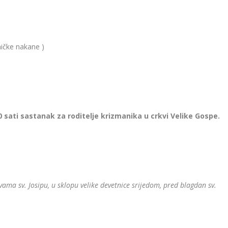
ničke nakane )
0 sati sastanak za roditelje krizmanika u crkvi Velike Gospe.
vama sv. Josipu, u sklopu velike devetnice srijedom, pred blagdan sv.