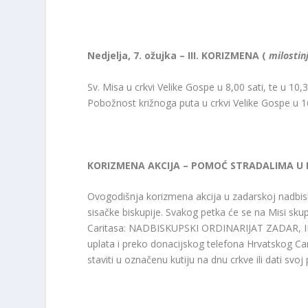
Nedjelja, 7. ožujka – III. KORIZMENA (
milostin
Sv. Misa u crkvi Velike Gospe u 8,00 sati, te u 10
Pobožnost križnoga puta u crkvi Velike Gospe u 16,
KORIZMENA AKCIJA – POMOĆ STRADALIMA U
Ovogodišnja korizmena akcija u zadarskoj nadbis
sisačke biskupije. Svakog petka će se na Misi skup
Caritasa: NADBISKUPSKI ORDINARIJAT ZADAR, 
uplata i preko donacijskog telefona Hrvatskog
staviti u označenu kutiju na dnu crkve ili dati svoj p