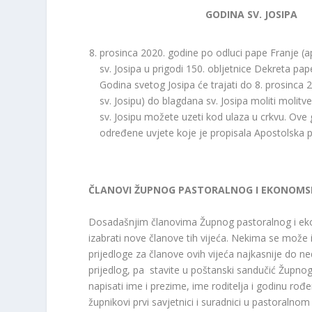
GODINA SV. JOSIPA
prosinca 2020. godine po odluci pape Franje (
sv. Josipa u prigodi 150. obljetnice Dekreta pap
Godina svetog Josipa će trajati do 8. prosinc
sv. Josipu) do blagdana sv. Josipa moliti molit
sv. Josipu možete uzeti kod ulaza u crkvu. Ov
određene uvjete koje je propisala Apostolska 
ČLANOVI ŽUPNOG PASTORALNOG I EKONOMSK
Dosadašnjim članovima Župnog pastoralnog i eko
izabrati nove članove tih vijeća. Nekima se može
prijedloge za članove ovih vijeća najkasnije do ne
prijedlog, pa stavite u poštanski sandučić Župnog u
napisati ime i prezime, ime roditelja i godinu rođe
župnikovi prvi savjetnici i suradnici u pastoralnom