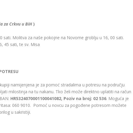
ja za Crkvu u BiH
)
,30 sati. Molitva za naše pokojne na Novome groblju u 16, 00 sati.
 45 sati, te sv. Misa
 POTRESU
kupiji namijenjena je za pomoć stradalima u potresu na području
ljati milostinja na tu nakanu. Tko želi može direktno uplatiti na račun
IBAN:
HR5324070001100041082, Poziv na broj: 02 536
. Moguća je
 Caritasa: 060 9010. Pomoć u novcu za pogođene potresom možete
rilog u sakristiji.