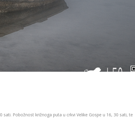
30 sati. Pobožnost križnoga puta u crkvi Velike Gospe u 16, 30 sati, te