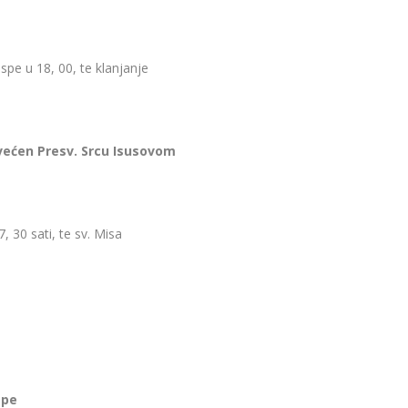
ospe u 18, 00, te klanjanje
svećen Presv. Srcu Isusovom
 30 sati, te sv. Misa
spe