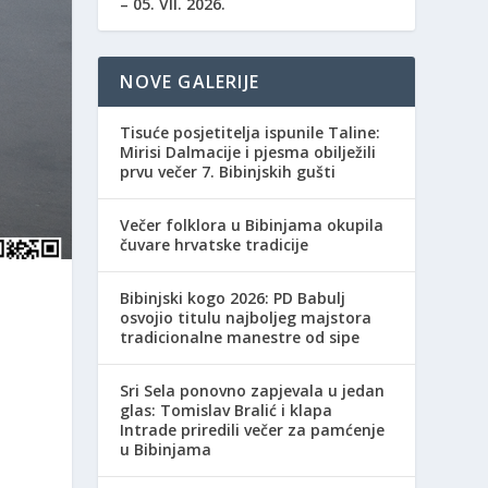
– 05. VII. 2026.
NOVE GALERIJE
Tisuće posjetitelja ispunile Taline:
Mirisi Dalmacije i pjesma obilježili
prvu večer 7. Bibinjskih gušti
Večer folklora u Bibinjama okupila
čuvare hrvatske tradicije
Bibinjski kogo 2026: PD Babulj
osvojio titulu najboljeg majstora
tradicionalne manestre od sipe
Sri Sela ponovno zapjevala u jedan
glas: Tomislav Bralić i klapa
Intrade priredili večer za pamćenje
u Bibinjama