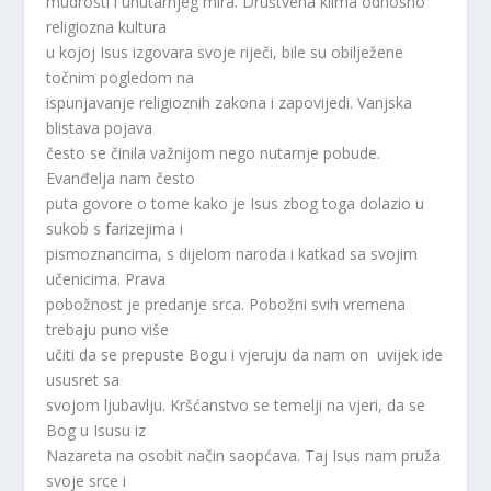
mudrosti i unutarnjeg mira. Društvena klima odnosno
religiozna kultura
u kojoj Isus izgovara svoje riječi, bile su obilježene
točnim pogledom na
ispunjavanje religioznih zakona i zapovijedi. Vanjska
blistava pojava
često se činila važnijom nego nutarnje pobude.
Evanđelja nam često
puta govore o tome kako je Isus zbog toga dolazio u
sukob s farizejima i
pismoznancima, s dijelom naroda i katkad sa svojim
učenicima. Prava
pobožnost je predanje srca. Pobožni svih vremena
trebaju puno više
učiti da se prepuste Bogu i vjeruju da nam on uvijek ide
ususret sa
svojom ljubavlju. Kršćanstvo se temelji na vjeri, da se
Bog u Isusu iz
Nazareta na osobit način saopćava. Taj Isus nam pruža
svoje srce i