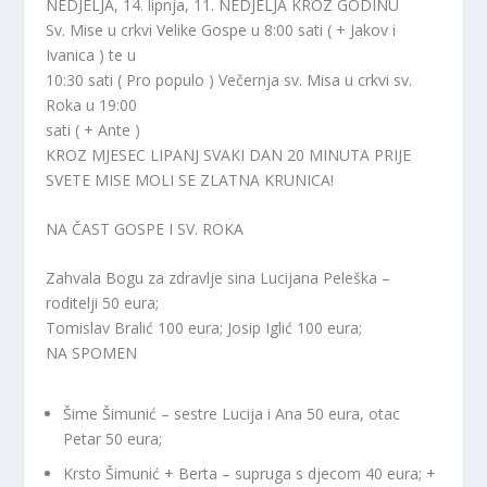
NEDJELJA, 14. lipnja, 11. NEDJELJA KROZ GODINU
Sv. Mise u crkvi Velike Gospe u 8:00 sati ( + Jakov i
Ivanica ) te u
10:30 sati ( Pro populo ) Večernja sv. Misa u crkvi sv.
Roka u 19:00
sati ( + Ante )
KROZ MJESEC LIPANJ SVAKI DAN 20 MINUTA PRIJE
SVETE MISE MOLI SE ZLATNA KRUNICA!
NA ČAST GOSPE I SV. ROKA
Zahvala Bogu za zdravlje sina Lucijana Peleška –
roditelji 50 eura;
Tomislav Bralić 100 eura; Josip Iglić 100 eura;
NA SPOMEN
Šime Šimunić – sestre Lucija i Ana 50 eura, otac
Petar 50 eura;
Krsto Šimunić + Berta – supruga s djecom 40 eura; +