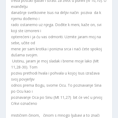
treba postati ljubav i strast za život u punini (Iv 10,10). U
evanđelju
današnje svetkovine Isus na dirljiv način poziva da k
njemu dođemo i
rado ostanemo uz njega. Dođite k meni, kaže on, svi
koji ste izmoreni i
opterećeni i ja ću vas odmoriti. Uzmite jaram moj na
sebe, učite od
mene jer sam krotka i ponizna srca i naći ćete spokoj
dušama svojim.
Uistinu, jaram je moj sladak i breme moje lako (Mt
11,28-30). Tom
pozivu prethodi hvala i pohvala u kojoj Isus izražava
svoj povjerljiv
odnos prema Bogu, svome Ocu. To poznavanje Sina
po Ocu kao i
poznavanje Oca po Sinu (Mt 11,27) bit će već u prvoj
Crkvi označeno
mističnim činom, činom s mnogo ljubavi a to znači