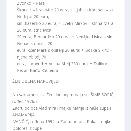
Zvonko – Pere
Šimunić – brat Mile 20 eura; + Ljubica Karaban – sin
Nediljko 20 eura,
sin Blaženko 20 eura; + Evelin Mirkov – strina Mara
20 eura, stric Ivica
20 eura, Bernardica 20 eura; + Nediljka Lisica – sin
Nenad s obitelji 20
eura, kćer Mare s obitelji 20 eura; + Boška Sikirić –
njena obitelj 70
eura; sprovod: + Vesna Atelj 260 eura; + Dalibor
Režan Bađo 850 eura
ŽENIDBENA NAPOVIJED
Na sakrament sv. Ženidbe pripremaju se: ŠIME SORIĆ,
rođen 1976. u
Zadru od oca Vladimira i majke Marije iz naše župe i
ANAMARIJA
IVANČIĆ, rođena 1992. u Zadru od oca Roka i majke
Dolores iz župe