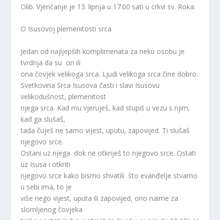
Olib. Vjenčanje je 13. lipnja u 17:00 sati u crkvi sv. Roka.
O Isusovoj plemenitosti srca
Jedan od najljepših komplimenata za neku osobu je
tvrdnja da su on ili
ona čovjek velikoga srca. Ljudi velikoga srca čine dobro.
Svetkovina Srca Isusova časti i slavi Isusovu
velikodušnost, plemenitost
njega srca. Kad mu vjeruješ, kad stupiš u vezu s njim,
kad ga slušaš,
tada čuješ ne samo vijest, uputu, zapovijed. Ti slušaš
njegovo srce.
Ostani uz njega dok ne otkriješ to njegovo srce. Ostati
uz Isusa i otkriti
njegovo srce kako bismo shvatili što evanđelje stvarno
u sebi ima, to je
više nego vijest, uputa ili zapovijed, ono naime za
slomljenog čovjeka