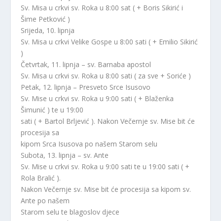
Sv. Misa u crkvi sv. Roka u 8:00 sat ( + Boris Sikirić i
Šime Petković )
Srijeda, 10. lipnja
Sv. Misa u crkvi Velike Gospe u 8:00 sati ( + Emilio Sikirić
)
Četvrtak, 11. lipnja – sv. Barnaba apostol
Sv. Misa u crkvi sv. Roka u 8:00 sati ( za sve + Soriće )
Petak, 12. lipnja – Presveto Srce Isusovo
Sv. Mise u crkvi sv. Roka u 9:00 sati ( + Blaženka
Šimunić ) te u 19:00
sati ( + Bartol Brljević ). Nakon Večernje sv. Mise bit će
procesija sa
kipom Srca Isusova po našem Starom selu
Subota, 13. lipnja – sv. Ante
Sv. Mise u crkvi sv. Roka u 9:00 sati te u 19:00 sati ( +
Rola Bralić ).
Nakon Večernje sv. Mise bit će procesija sa kipom sv.
Ante po našem
Starom selu te blagoslov djece