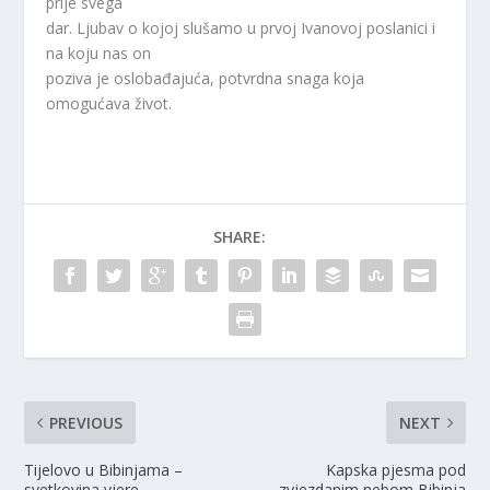
prije svega
dar. Ljubav o kojoj slušamo u prvoj Ivanovoj poslanici i
na koju nas on
poziva je oslobađajuća, potvrdna snaga koja
omogućava život.
SHARE:
PREVIOUS
NEXT
Tijelovo u Bibinjama –
Kapska pjesma pod
svetkovina vjere,
zvjezdanim nebom Bibinja