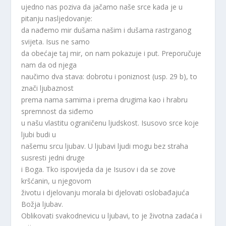
ujedno nas poziva da jačamo naše srce kada je u
pitanju nasljedovanje:
da nađemo mir dušama našim i dušama rastrganog
svijeta. Isus ne samo
da obećaje taj mir, on nam pokazuje i put. Preporučuje
nam da od njega
naučimo dva stava: dobrotu i poniznost (usp. 29 b), to
znači ljubaznost
prema nama samima i prema drugima kao i hrabru
spremnost da siđemo
u našu vlastitu ograničenu ljudskost. Isusovo srce koje
ljubi budi u
našemu srcu ljubav. U ljubavi ljudi mogu bez straha
susresti jedni druge
i Boga. Tko ispovijeda da je Isusov i da se zove
kršćanin, u njegovom
životu i djelovanju morala bi djelovati oslobađajuća
Božja ljubav.
Oblikovati svakodnevicu u ljubavi, to je životna zadaća i