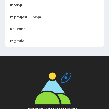
Intervju
Iz povijesti Bibinja
Kolumne
Iz grada
Hosted on MeteoAdriatic server