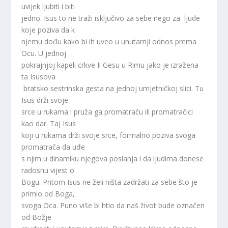
uvijek ljubiti i biti
jedno. Isus to ne traži isključivo za sebe nego za ljude
koje poziva da k
njemu dođu kako bi ih uveo u unutarnji odnos prema
Ocu. U jednoj
pokrajnjoj kapeli crkve Il Gesu u Rimu jako je izražena
ta Isusova
bratsko sestrinska gesta na jednoj umjetničkoj slici. Tu
Isus drži svoje
srce u rukama i pruža ga promatraču ili promatračici
kao dar. Taj Isus
koji u rukama drži svoje srce, formalno poziva svoga
promatrača da uđe
s njim u dinamiku njegova poslanja i da ljudima donese
radosnu vijest o
Bogu. Pritom Isus ne želi ništa zadržati za sebe što je
primio od Boga,
svoga Oca. Puno više bi htio da naš život bude označen
od Božje