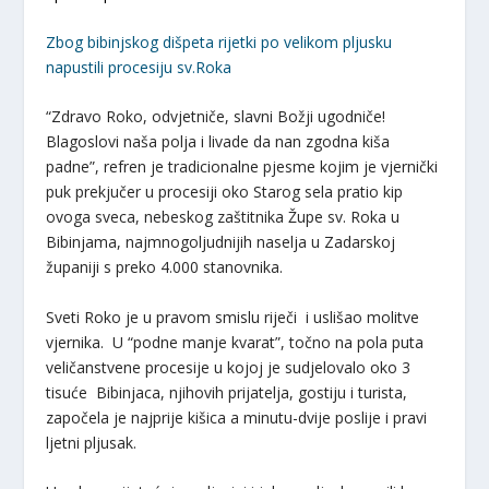
Zbog bibinjskog dišpeta rijetki po velikom pljusku
napustili procesiju sv.Roka
“Zdravo Roko, odvjetniče, slavni Božji ugodniče!
Blagoslovi naša polja i livade da nan zgodna kiša
padne”, refren je tradicionalne pjesme kojim je vjernički
puk prekjučer u procesiji oko Starog sela pratio kip
ovoga sveca, nebeskog zaštitnika Župe sv. Roka u
Bibinjama, najmnogoljudnijih naselja u Zadarskoj
županiji s preko 4.000 stanovnika.
Sveti Roko je u pravom smislu riječi i uslišao molitve
vjernika. U “podne manje kvarat”, točno na pola puta
veličanstvene procesije u kojoj je sudjelovalo oko 3
tisuće Bibinjaca, njihovih prijatelja, gostiju i turista,
započela je najprije kišica a minutu-dvije poslije i pravi
ljetni pljusak.