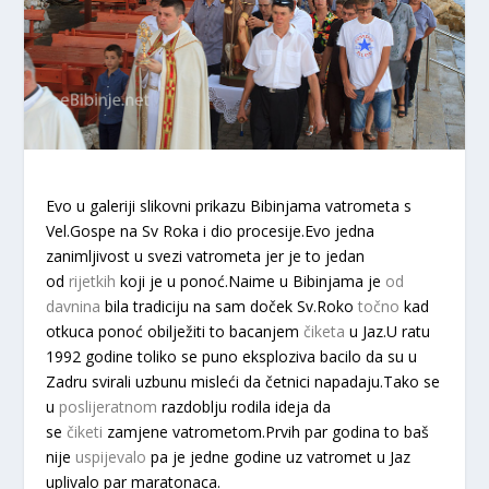
Evo u galeriji slikovni prikazu Bibinjama vatrometa s
Vel.Gospe na Sv Roka i dio procesije.Evo jedna
zanimljivost u svezi vatrometa jer je to jedan
od
rijetkih
koji je u ponoć.Naime u Bibinjama je
od
davnina
bila tradiciju na sam doček Sv.Roko
točno
kad
otkuca ponoć obilježiti to bacanjem
čiketa
u Jaz.U ratu
1992 godine toliko se puno eksploziva bacilo da su u
Zadru svirali uzbunu misleći da četnici napadaju.Tako se
u
poslijeratnom
razdoblju rodila ideja da
se
čiketi
zamjene vatrometom.Prvih par godina to baš
nije
uspijevalo
pa je jedne godine uz vatromet u Jaz
uplivalo par maratonaca.