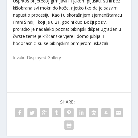
Usprkos prijetećoj grmljavini i jakom pljusku, sa ili bez
kišobrana svi mokri do kože, rijetko tko da je sasvim
napustio procesiju. Kao i u skorašnjem sjemeništaracu
Frani Šindiji, koji je u 21. godini čuo Božji poziv,
proradio je nadaleko poznat bibinjski dišpet ugrađen u
čvrste temelje kršćanske vjere i domoljublja. I
hodočasnici su se bibinjskim primjerom iskazali
Invalid Displayed Gallery
SHARE: