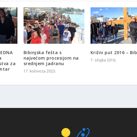
JEDNA
Bibinjska fešta s
Križni put 2016 – Bib
a
najvećom procesijom na
7. ožujka 2016.
stva za
srednjem Jadranu
entar
17. kolovoza 2023.