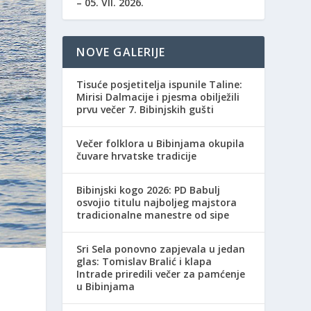
– 05. VII. 2026.
NOVE GALERIJE
Tisuće posjetitelja ispunile Taline:
Mirisi Dalmacije i pjesma obilježili
prvu večer 7. Bibinjskih gušti
Večer folklora u Bibinjama okupila
čuvare hrvatske tradicije
Bibinjski kogo 2026: PD Babulj
osvojio titulu najboljeg majstora
tradicionalne manestre od sipe
Sri Sela ponovno zapjevala u jedan
glas: Tomislav Bralić i klapa
Intrade priredili večer za pamćenje
u Bibinjama