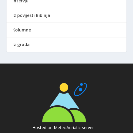
Intervju
Iz povijesti Bibinja
Kolumne
Iz grada
Hosted on MeteoAdriatic server