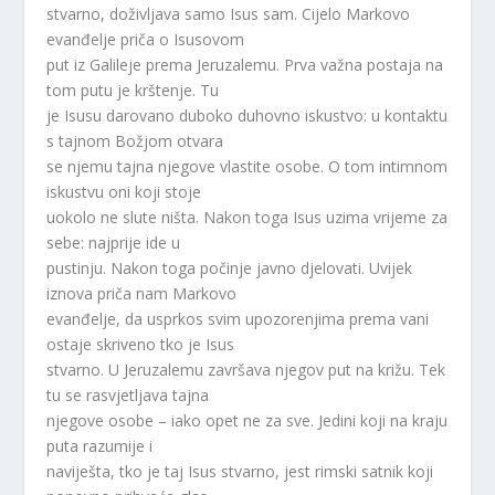
stvarno, doživljava samo Isus sam. Cijelo Markovo
evanđelje priča o Isusovom
put iz Galileje prema Jeruzalemu. Prva važna postaja na
tom putu je krštenje. Tu
je Isusu darovano duboko duhovno iskustvo: u kontaktu
s tajnom Božjom otvara
se njemu tajna njegove vlastite osobe. O tom intimnom
iskustvu oni koji stoje
uokolo ne slute ništa. Nakon toga Isus uzima vrijeme za
sebe: najprije ide u
pustinju. Nakon toga počinje javno djelovati. Uvijek
iznova priča nam Markovo
evanđelje, da usprkos svim upozorenjima prema vani
ostaje skriveno tko je Isus
stvarno. U Jeruzalemu završava njegov put na križu. Tek
tu se rasvjetljava tajna
njegove osobe – iako opet ne za sve. Jedini koji na kraju
puta razumije i
naviješta, tko je taj Isus stvarno, jest rimski satnik koji