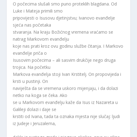
O počecima slušali smo puno proteklih blagdana. Od
Luke i Mateja primili smo
pripovijesti o Isusovu djetinjstvu; Ivanovo evanđelje
sjeća nas početaka
stvaranja. Na kraju Božićnog vremena vraćamo se
natrag Markovom evanđelju
koje nas prati kroz ovu godinu službe čitanja. I Markovo
evanđelje priča o
Isusovim počecima – ali sasvim drukčije nego druga
trojica. Na početku
Markova evanđelja stoji Ivan Krstitelj. On propovijeda i
krsti u pustinji. On
naviješta da se vremena uskoro mijenjaju, i da dolazi
netko na koga se čeka. Ako
se u Markovom evanđelju kaže da Isus iz Nazareta u
Galileji dolazi i daje se
krstiti od Ivana, tada ta oznaka mjesta nije slučaj: ljudi
iz Judeje i Jeruzalema,