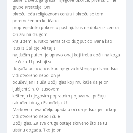
dakle iz svetoga grada i njegove okolice, prve su ciljne
grupe Krstitelja. Oni
okreću leđa religioznom centru i okreću se tom
poremećenom kritičaru i
propovjedniku pokore u pustinji. Isus ne dolazi iz centra.
On živi na drugom
kraju zemlje. Nitko nema tako dug put do Ivana kao
Isus iz Galileje. Ali taj s
najdužim putem je upravo onaj koji treba doći i na koga
se čeka. U pustinji se
događa odlučujuće: kod njegova krštenja po Ivanu Isus
vidi otvoreno nebo; on je
oduševljen i sluša Božji glas koji mu kaže da je on
ljubljeni Sin. O Isusovom
krštenju i njegovim popratnim pojavama, pričaju
također i druga Evanđelja. U
Markovom evanđelju upada u oči da je Isus jedini koji
vidi otvoreno nebo i čuje
Božji glas. Za sve druge ostaje skriveno što se tu
uistinu događa. Tko je on