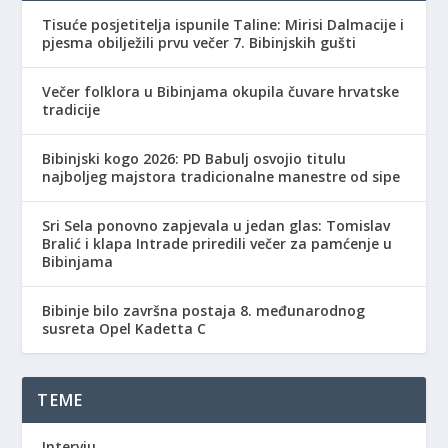
Tisuće posjetitelja ispunile Taline: Mirisi Dalmacije i
pjesma obilježili prvu večer 7. Bibinjskih gušti
Večer folklora u Bibinjama okupila čuvare hrvatske
tradicije
Bibinjski kogo 2026: PD Babulj osvojio titulu
najboljeg majstora tradicionalne manestre od sipe
Sri Sela ponovno zapjevala u jedan glas: Tomislav
Bralić i klapa Intrade priredili večer za pamćenje u
Bibinjama
Bibinje bilo završna postaja 8. međunarodnog
susreta Opel Kadetta C
TEME
Intervju