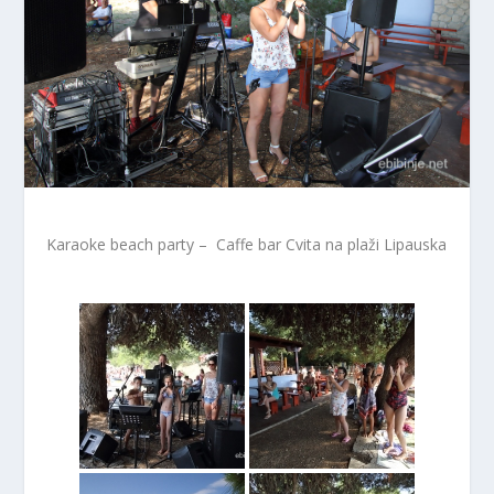
Karaoke beach party – Caffe bar Cvita na plaži Lipauska